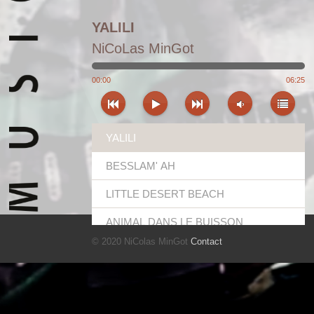
YALILI
NiCoLas MinGot
00:00
06:25
YALILI
BESSLAM' AH
LITTLE DESERT BEACH
ANIMAL DANS LE BUISSON
© 2020 NiColas MinGot
Contact
FUNNY TRAIN
ATLAS BLUES