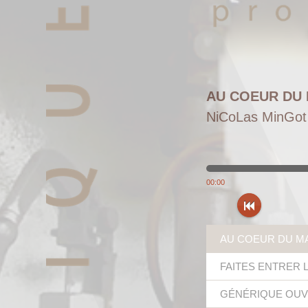
AU COEUR DU
NiCoLas MinGot
00:00
AU COEUR DU M
FAITES ENTRER L
GÉNÉRIQUE OU