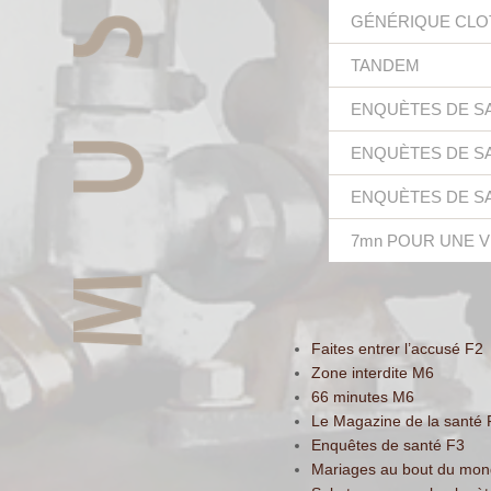
GÉNÉRIQUE CL
TANDEM
ENQUÈTES DE SA
ENQUÈTES DE SA
ENQUÈTES DE SA
7mn POUR UNE VI
Faites entrer l’accusé F2
Zone interdite M6
66 minutes M6
Le Magazine de la santé 
Enquêtes de santé F3
Mariages au bout du mo